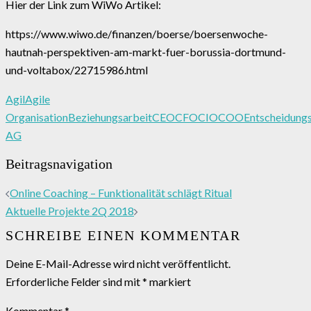
Hier der Link zum WiWo Artikel:
https://www.wiwo.de/finanzen/boerse/boersenwoche-
hautnah-perspektiven-am-markt-fuer-borussia-dortmund-
und-voltabox/22715986.html
Agil
Agile
Organisation
Beziehungsarbeit
CEO
CFO
CIO
COO
Entscheidung
AG
Beitragsnavigation
Online Coaching – Funktionalität schlägt Ritual
Aktuelle Projekte 2Q 2018
SCHREIBE EINEN KOMMENTAR
Deine E-Mail-Adresse wird nicht veröffentlicht.
Erforderliche Felder sind mit
*
markiert
Kommentar
*