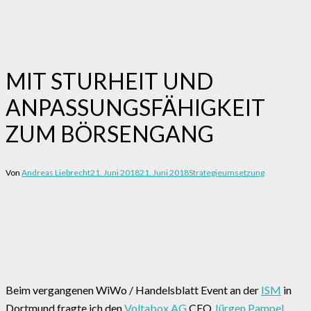
MIT STURHEIT UND
ANPASSUNGSFÄHIGKEIT
ZUM BÖRSENGANG
Von
Andreas Liebrecht
21. Juni 2018
21. Juni 2018
Strategieumsetzung
Beim vergangenen WiWo / Handelsblatt Event an der
ISM
in
Dortmund fragte ich den
Voltabox AG
CEO
Jürgen Pampel